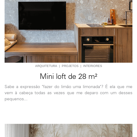
ARQUITETURA
|
PROJETOS
|
INTERIORES
Mini loft de 28 m²
Sabe a expressão "fazer do limão uma limonada"? É ela que me
vem à cabeça todas as vezes que me deparo com um desses
pequenos...