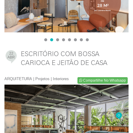
1
2
3
4
5
6
7
8
22
ESCRITÓRIO COM BOSSA
ABR
CARIOCA E JEITÃO DE CASA
ARQUITETURA
|
Projetos
|
Interiores
Compartilhe No Whatsapp