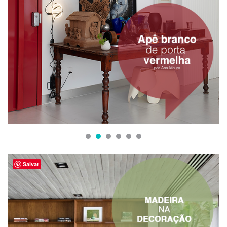
1
2
3
4
5
6
Salvar