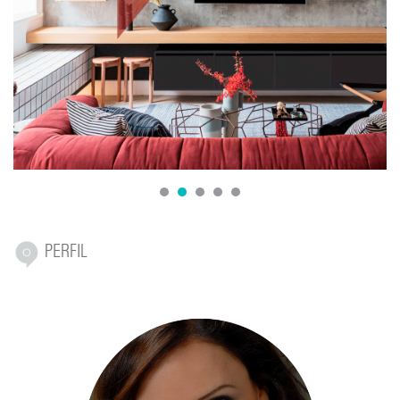
1
2
3
4
5
PERFIL