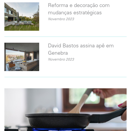
Reforma e decoração com
mudanças estratégicas
Novembro 2023
David Bastos assina apê em
Genebra
Novembro 2023